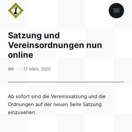
Satzung und
♔ Home
Vereinsordnungen nun
♛ Schachabend
online
♖ Über uns
VH
17. März, 2025
♞ Turniere
♗ Impressum
Ab sofort sind die Vereinssatzung und die
♟︎Datenschutzerklärung
Ordnungen auf der neuen Seite
Satzung
einzusehen.